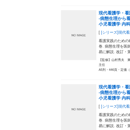
現代看護学・看
-病態生理から
小児看護学 内科
[
[シリーズ]現代
看護実践のための
巻. 病態生理を医師
易に解説. 改訂・
【監修】山村秀夫 
主任
A5判・446頁・定価
現代看護学・看
-病態生理から
小児看護学 内科編
[
[シリーズ]現代
看護実践のための
巻. 病態生理を医師
易に解説. 改訂・