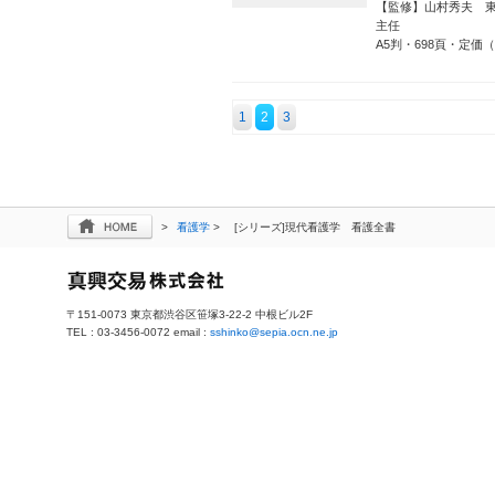
【監修】山村秀夫 
主任
A5判・698頁・定価
1
2
3
>
看護学
>
[シリーズ]現代看護学 看護全書
〒151-0073 東京都渋谷区笹塚3-22-2 中根ビル2F
TEL : 03-3456-0072 email :
sshinko@sepia.ocn.ne.jp