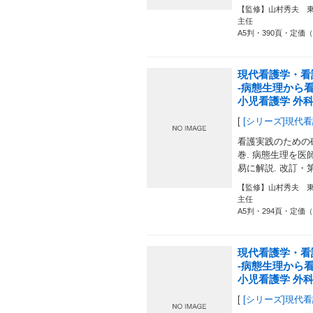
【監修】山村秀夫 
主任
A5判・390頁・定価（
現代看護学・看
-病態生理から
小児看護学 外科
[
[シリーズ]現代
看護実践のための
巻. 病態生理を医師
易に解説. 改訂・
【監修】山村秀夫 
主任
A5判・294頁・定価（
現代看護学・看
-病態生理から
小児看護学 外科編
[
[シリーズ]現代