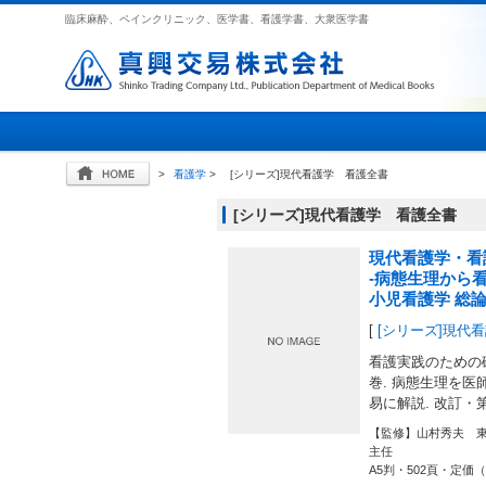
臨床麻酔、ペインクリニック、医学書、看護学書、大衆医学書
>
看護学
>
[シリーズ]現代看護学 看護全書
[シリーズ]現代看護学 看護全書
現代看護学・看
-病態生理から
小児看護学 総
[
[シリーズ]現代
看護実践のための
巻. 病態生理を医師
易に解説. 改訂・
【監修】山村秀夫 
主任
A5判・502頁・定価