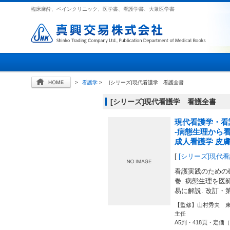
臨床麻酔、ペインクリニック、医学書、看護学書、大衆医学書
>
看護学
>
[シリーズ]現代看護学 看護全書
[シリーズ]現代看護学 看護全書
現代看護学・看
-病態生理から
成人看護学 皮
[
[シリーズ]現代
看護実践のための
巻. 病態生理を医師
易に解説. 改訂・
【監修】山村秀夫 
主任
A5判・418頁・定価（