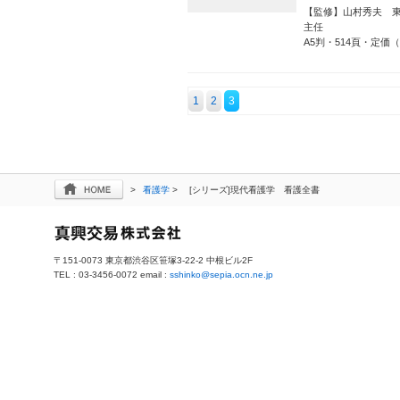
【監修】山村秀夫 
主任
A5判・514頁・定価（
1
2
3
>
看護学
>
[シリーズ]現代看護学 看護全書
〒151-0073 東京都渋谷区笹塚3-22-2 中根ビル2F
TEL : 03-3456-0072 email :
sshinko@sepia.ocn.ne.jp