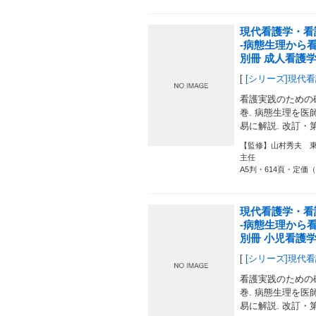
現代看護学・看
-病態生理から
別冊 成人看護学
[
[シリーズ]現代
看護実践のための
巻. 病態生理を医師
易に解説. 改訂・
【監修】山村秀夫 
主任
A5判・614頁・定価（
現代看護学・看
-病態生理から
別冊 小児看護学
[
[シリーズ]現代
看護実践のための
巻. 病態生理を医師
易に解説. 改訂・