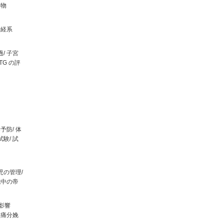
薬物
神経系
/ 子宮
TG の評
予防/ 体
験/ 試
児の管理/
娩中の帝
影響
無痛分娩