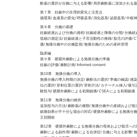
酔薬の選択が分娩に与える影響/ 局所麻酔薬に添加される
第７章 妊娠中の生理的変化と注意点
循環系/ 血液系の変化/ 呼吸器系/ 消化器系/ 泌尿器系/ 中枢
第８章 分娩の基礎
妊娠経過および分娩の過程/ 妊娠経過と陣痛の分類/ 分娩経過
収縮の測定法/ 妊娠経過と子宮活動性の推移/ 胎児の評価/ C
価/ 無痛分娩中の分娩監視/ 無痛分娩のための産科管理
臨床編
第９章 硬膜外麻酔による無痛分娩の準備
妊娠の評価/ 麻酔計画/ Informed consent
第10章 無痛分娩の導入
無痛分娩の導入時期の決定/ 麻酔法の選択/ 準備の確認/ 感染
位の選択/ 穿刺位置の選択/ 穿刺方法/ カテーテル挿入/ 吸引試
験投与/ 硬膜外麻酔による初期鎮痛/ CSEA による初期鎮痛
第11章 無痛分娩の維持
追加投与の方法/ 麻酔薬の種類/ 無痛分娩中の産婦および胎
鎮痛効果が不十分な場合の対応/ 硬膜外麻酔による無痛分
王切開術
第12章 硬膜外麻酔による無痛分娩の母体および胎児への
麻酔による副作用/ 麻酔による合併症/ 分娩に与える影響/ 