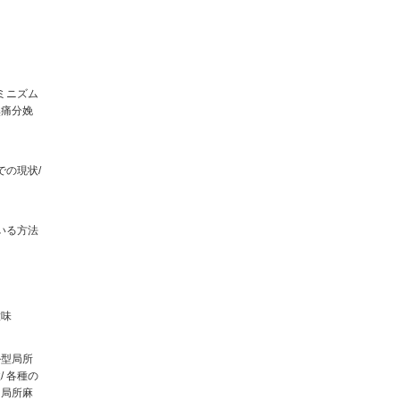
ミニズム
無痛分娩
での現状/
いる方法
意味
ル型局所
 各種の
 局所麻