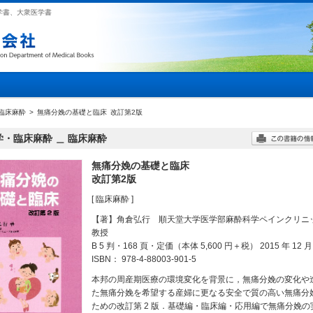
学書、大衆医学書
臨床麻酔
>
無痛分娩の基礎と臨床
改訂第2版
・臨床麻酔 ＿ 臨床麻酔
無痛分娩の基礎と臨床
改訂第2版
[ 臨床麻酔 ]
【著】角倉弘行 順天堂大学医学部麻酔科学ペインクリニ
教授
B 5 判・168 頁・定価（本体 5,600 円＋税） 2015 年 12 
ISBN： 978-4-88003-901-5
本邦の周産期医療の環境変化を背景に，無痛分娩の変化や
た無痛分娩を希望する産婦に更なる安全で質の高い無痛分
ための改訂第 2 版．基礎編・臨床編・応用編で無痛分娩の