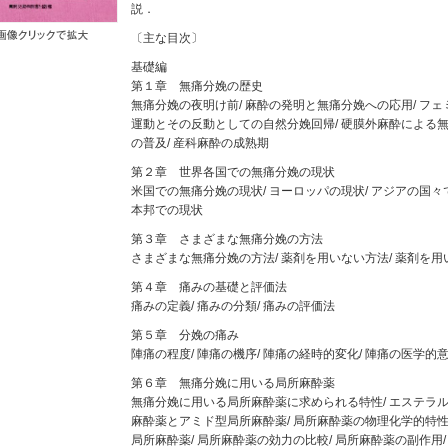
説．
〔主な目次〕
基礎編
第１章 無痛分娩の歴史
無痛分娩の夜明け前/ 麻酔の発明と無痛分娩への応用/ フェ
運動とその反動としての自然分娩回帰/ 硬膜外麻酔による
の普及/ 産科麻酔の成熟期
第２章 世界各国での無痛分娩の現状
米国での無痛分娩の現状/ ヨーロッパの現状/ アジアの国々
本邦での現状
第３章 さまざまな無痛分娩の方法
さまざまな無痛分娩の方法/ 薬剤を用いない方法/ 薬剤を用
第４章 痛みの基礎と評価法
痛みの定義/ 痛みの分類/ 痛みの評価法
第５章 分娩の痛み
陣痛の程度/ 陣痛の機序/ 陣痛の経時的変化/ 陣痛の医学的
第６章 無痛分娩に用いる局所麻酔薬
無痛分娩に用いる局所麻酔薬に求められる特性/ エステラ
麻酔薬とアミド型局所麻酔薬/ 局所麻酔薬の物理化学的特性/
局所麻酔薬/ 局所麻酔薬の効力の比較/ 局所麻酔薬の副作用/