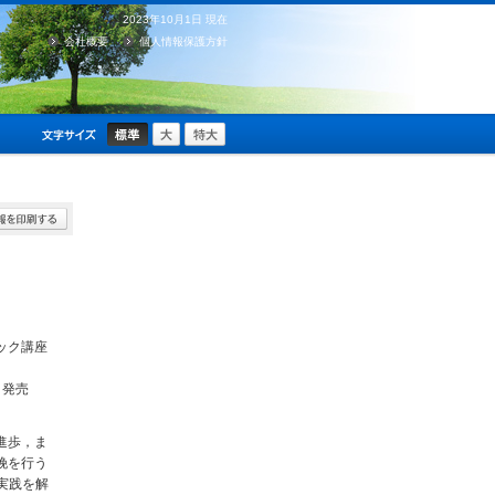
2023年10月1日 現在
会社概要
個人情報保護方針
ック講座
月 発売
進歩，ま
娩を行う
実践を解