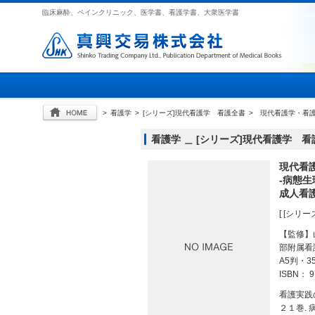
臨床麻酔、ペインクリニック、医学書、看護学書、大衆医学書
>
看護学
>
[シリーズ]現代看護学 看護全書
>
現代看護学・看
看護学 ＿ [シリーズ]現代看護学 
現代看
-病態
成人看護
[ [シリ
【監修】
部附属看
A5判・3
ISBN： 9
看護実践
２１巻. 