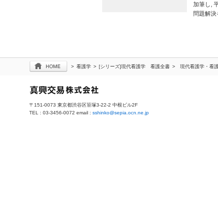
加筆し,
問題解決
>
看護学
>
[シリーズ]現代看護学 看護全書
>
現代看護学・看
〒151-0073 東京都渋谷区笹塚3-22-2 中根ビル2F
TEL : 03-3456-0072 email :
sshinko@sepia.ocn.ne.jp