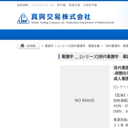
臨床麻酔、ペインクリニック、医学書、看護学書、大衆医学書
>
看護学
>
[シリーズ]現代看護学 看護全書
>
現代看護学・看
看護学 ＿ [シリーズ]現代看護学 
現代看
-病態
成人看
[ [シリ
【監修】
部附属看
A5判・3
ISBN： 9
看護実践
２１巻. 