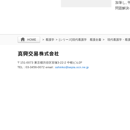
加筆し,
問題解決
>
看護学
>
[シリーズ]現代看護学 看護全書
>
現代看護学・看
〒151-0073 東京都渋谷区笹塚3-22-2 中根ビル2F
TEL : 03-3456-0072 email :
sshinko@sepia.ocn.ne.jp