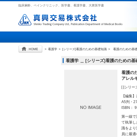
臨床麻酔、ペインクリニック、医学書、看護学書、大衆医学書
>
看護学
>
[シリーズ]看護のための基礎知識
>
看護のための基
看護学 ＿ [シリーズ]看護のための
看護の
アレル
[ [シリ
【編集】
A5判・2
ISBN： 9
第一線で
て執筆し
識をより
員に最適