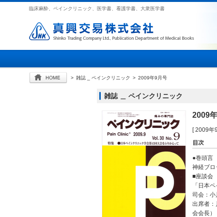
臨床麻酔、ペインクリニック、医学書、看護学書、大衆医学書
>
雑誌 _ ペインクリニック
>
2009年9月号
雑誌 ＿ ペインクリニック
2009
[ 2009
●巻頭言
神経ブロ
■座談会
「日本ペ
司会：小
出席者：
会会長）