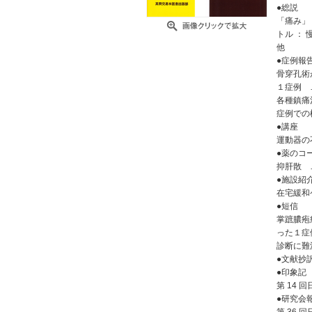
●総説
「痛み」
トル ：
他
●症例報
骨穿孔術
１症例 
各種鎮痛
症例での
●講座
運動器の
●薬のコ
抑肝散 
●施設紹
在宅緩和
●短信
掌蹠膿疱
った１症
診断に難
●文献抄
●印象記
第 14
●研究会