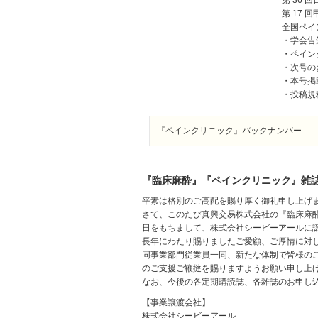
第 36
第 17 
全国ペイ
・学会告
・ペイン
・次号の
・本号掲
・投稿規
『ペインクリニック』バックナンバー
『臨床麻酔』『ペインクリニック』雑
平素は格別のご高配を賜り厚く御礼申し上げ
さて、このたび真興交易株式会社の『臨床麻酔
日をもちまして、株式会社シービーアールに
長年にわたり賜りましたご愛顧、ご厚情に対
同事業部門従業員一同、新たな体制で皆様の
のご支援ご鞭撻を賜りますようお願い申し上
なお、今後の各定期購読誌、各雑誌のお申し
【事業譲渡会社】
株式会社シービーアール