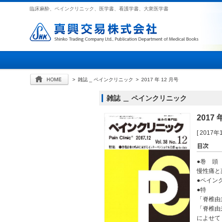
臨床麻酔、ペインクリニック、医学書、看護学書、大衆医学書
>
雑誌 _ ペインクリニック
>
2017 年 12 月号
雑誌 ＿ ペインクリニック
2017 
[ 2017
●巻 頭
慢性痛と
●ペイン
●特 
「脊椎由来
「脊椎由来
によせて