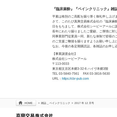
『臨床麻酔』『ペインクリニック』雑
平素は格別のご高配を賜り厚く御礼申し上げ
さて、このたび真興交易株式会社の『臨床麻酔
日をもちまして、株式会社シービーアールに
長年にわたり賜りましたご愛顧、ご厚情に対
同事業部門従業員一同、新たな体制で皆様の
のご支援ご鞭撻を賜りますようお願い申し上
なお、今後の各定期購読誌、各雑誌のお申し
【事業譲渡会社】
株式会社シービーアール
〒113-0033
東京都文京区本郷3-32-6 ハイヴ本郷3階
TEL 03-5840-7561 FAX 03-3816-5630
URL：
https://cbr-pub.com
>
雑誌 _ ペインクリニック
>
2017 年 12 月号