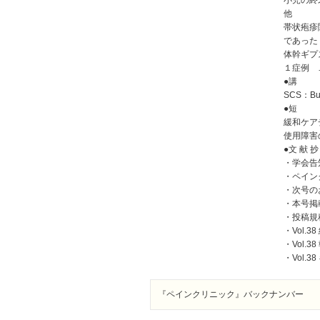
小児の終
他
帯状疱疹
であった
体幹ギプ
１症例 
●講 
SCS：B
●短 
緩和ケア
使用障害
●文 献 抄
・学会告
・ペイン
・次号の
・本号掲
・投稿規
・Vol.3
・Vol.3
・Vol.
『ペインクリニック』バックナンバー