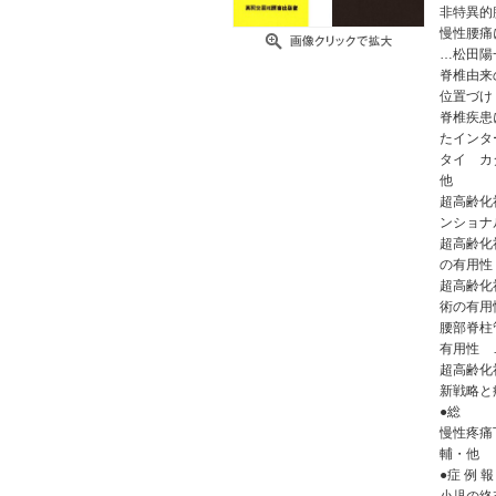
非特異的
慢性腰痛
…松田陽
脊椎由来
位置づけ
脊椎疾患
たインタ
タイ カ
他
超高齢化
ンショナ
超高齢化
の有用性
超高齢化
術の有用
腰部脊柱
有用性 
超高齢化
新戦略と
●総 
慢性疼痛
輔・他
●症 例 報