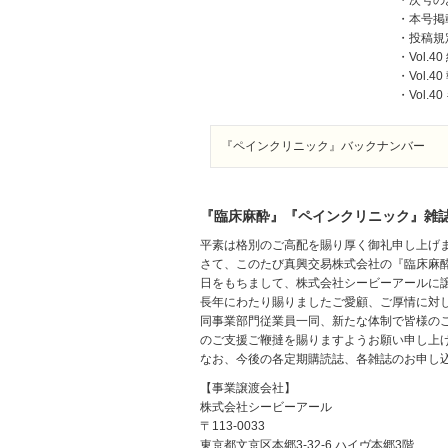
・次号の
・本号掲
・投稿規
・Vol.4
・Vol.4
・Vol.
『ペインクリニック』バックナンバー
『臨床麻酔』『ペインクリニック』雑
平素は格別のご高配を賜り厚く御礼申し上げ
さて、このたび真興交易株式会社の『臨床麻酔
日をもちまして、株式会社シービーアールに
長年にわたり賜りましたご愛顧、ご厚情に対
同事業部門従業員一同、新たな体制で皆様の
のご支援ご鞭撻を賜りますようお願い申し上
なお、今後の各定期購読誌、各雑誌のお申し
【事業譲渡会社】
株式会社シービーアール
〒113-0033
東京都文京区本郷3-32-6 ハイヴ本郷3階