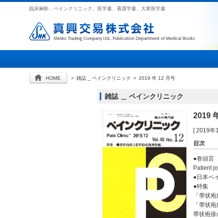
臨床麻酔、ペインクリニック、医学書、看護学書、大衆医学書
>
雑誌 _ ペインクリニック
>
2019 年 12 月号
雑誌 ＿ ペインクリニック
2019 
[ 2019
●巻頭言
Patie
●日本ペ
●特集
「帯状疱
「帯状疱
帯状疱疹