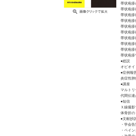
帯状疱疹
帯状疱疹
帯状疱疹
帯状疱疹
帯状疱疹
帯状疱疹
帯状疱疹
帯状疱疹
帯状疱疹
帯状疱疹
●総説
オピオイ
●症例報
炎症性肺
●講座
マルトリ
代間伝達
●短信
Ｘ線撮影
体骨折の
●文献抄
・学会告
・ペイン