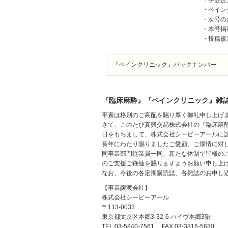
・学会告
・ペイン
・次号の
・本号掲
・投稿規
『ペインクリニック』バックナンバー
『臨床麻酔』『ペインクリニック』雑
平素は格別のご高配を賜り厚く御礼申し上げ
さて、このたび真興交易株式会社の『臨床麻酔
日をもちまして、株式会社シービーアールに
長年にわたり賜りましたご愛顧、ご厚情に対
同事業部門従業員一同、新たな体制で皆様の
のご支援ご鞭撻を賜りますようお願い申し上
なお、今後の各定期購読誌、各雑誌のお申し
【事業譲渡会社】
株式会社シービーアール
〒113-0033
東京都文京区本郷3-32-6 ハイヴ本郷3階
TEL 03-5840-7561 FAX 03-3816-5630