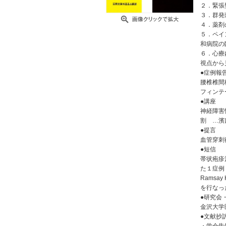
２．緊張
３．群発
４．薬剤
５．ペイ
和病院の
６．心療
視点から
●症例報
腰椎椎間
フィンテ
●講座
神経障害
割 …濱
●提言
血管穿刺
●短信
帯状疱疹
た１症例
Ramsa
を行なっ
●研究会
金沢大学
●文献抄