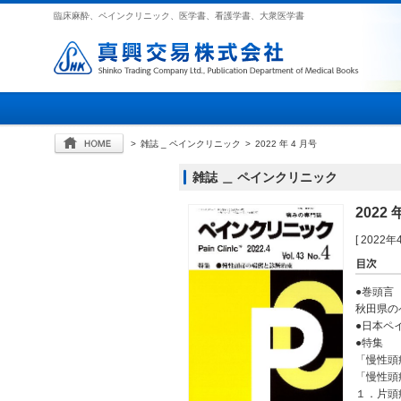
臨床麻酔、ペインクリニック、医学書、看護学書、大衆医学書
>
雑誌 _ ペインクリニック
>
2022 年 4 月号
雑誌 ＿ ペインクリニック
2022 
[ 2022
●巻頭言
秋田県の
●日本ペ
●特集
「慢性頭
「慢性頭
１．片頭