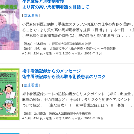
小児麻酔と周術期看護
より質の高い周術期看護を目指して
[
臨床看護
]
小児麻酔科医と病棟，手術室スタッフがお互いの仕事の内容を理解し
ることで，より質の高い周術期看護を提供 （目指す） する一冊. 〈
小児麻酔と周術期看護の特徴 (1) 小児の特徴と周術期看護 (2) ．．．
【監修】並木昭義 札幌医科大学医学部麻酔科教授
【編集】川名 信 北海道立子ども総合医療・療育センター手術部長
A 5 判・224 頁・定価 （本体 3,200 円＋税） 2009 年 3 月
術中看護記録からのメッセージ
術中看護記録から読み取る術後患者のリスク
[
臨床看護
]
術中看護記録シートの記載内容からリスクポイント （術式，出血量
麻酔の種類，手術時間など） を挙げ，各リスクと術後ケアポイント （
ついて解説． 〈主な目次〉 Ⅰ 術中看護記録とは ？ Ⅱ 各論 ．
【編集】及川慶浩 医療法人清田病院中央手術室長
A 5 判・434 頁・定価 （本体 3,800 円＋税） 2008 年 10 月