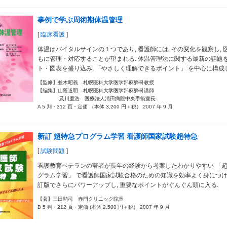
事例で学ぶ周術期体温管理
[
臨床看護
]
体温はバイタルサインの１つであり, 看護師には, その変化を観察し, 
もに管理・対応することが望まれる. 体温管理法に関する最新の話題
ト・図表を盛り込み, 「やさしく理解できるポイント」 を中心に構成
【監修】並木昭義 札幌医科大学医学部麻酔科教授
【編集】山蔭道明 札幌医科大学医学部麻酔科講師
及川慶浩 医療法人清田病院中央手術室長
A 5 判・312 頁・定価 （本体 3,200 円＋税） 2007 年 9 月
新訂 超特急プログラム学習 看護師国家試験超特急
[
試験問題
]
看護教育ベテランの著者が長年の経験から考案したわかりやすい 「
グラム学習」 で看護師国家試験合格のための知識を効率よく身につけよう
訂版でさらにパワーアップし, 重要なポイントがぐんぐん頭に入る.
【著】三田勲司 赤門クリニック院長
B 5 判・212 頁・定価 (本体 2,500 円＋税） 2007 年 9 月