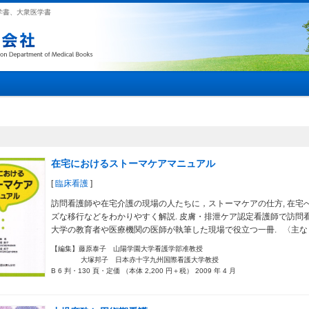
学書、大衆医学書
在宅におけるストーマケアマニュアル
[
臨床看護
]
訪問看護師や在宅介護の現場の人たちに，ストーマケアの仕方, 在宅
ズな移行などをわかりやすく解説. 皮膚・排泄ケア認定看護師で訪問看
大学の教育者や医療機関の医師が執筆した現場で役立つ一冊. 〈主な
【編集】藤原泰子 山陽学園大学看護学部准教授
大塚邦子 日本赤十字九州国際看護大学教授
B 6 判・130 頁・定価 （本体 2,200 円＋税） 2009 年 4 月