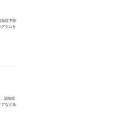
認知症予防
ログラムを
．
ど、認知症
 ケアなどあ