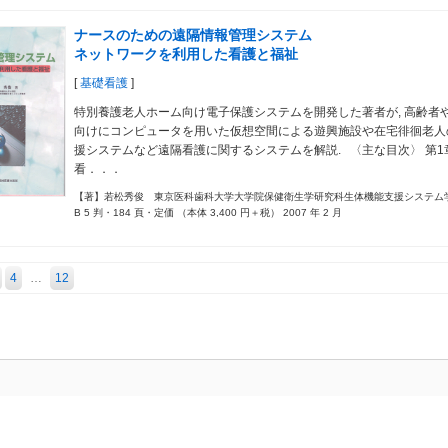
ナースのための遠隔情報管理システム
ネットワークを利用した看護と福祉
[
基礎看護
]
特別養護老人ホーム向け電子保護システムを開発した著者が, 高齢者
向けにコンピュータを用いた仮想空間による遊興施設や在宅徘徊老人
援システムなど遠隔看護に関するシステムを解説. 〈主な目次〉 第
看．．．
【著】若松秀俊 東京医科歯科大学大学院保健衛生学研究科生体機能支援システム
B 5 判・184 頁・定価 （本体 3,400 円＋税） 2007 年 2 月
4
…
12