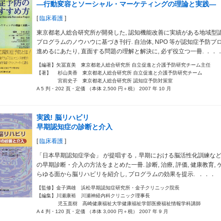
―行動変容とソーシャル・マーケティングの理論と実践―
[
臨床看護
]
東京都老人総合研究所が開発した, 認知機能改善に実績がある地域型
プログラムのノウハウに基づき刊行. 自治体, NPO 等が認知症予防プ
進めるにあたり, 直面する問題の理解と解決に, 必ず役立つ一冊. ．．
【編著】矢冨直美 東京都老人総合研究所 自立促進と介護予防研究チーム主任
【著】 杉山美香 東京都老人総合研究所 自立促進と介護予防研究チーム
宮前史子 東京都老人総合研究所 認知症予防対策室
A 5 判・202 頁・定価 （本体 2,500 円＋税） 2007 年 10 月
実践! 脳リハビリ
早期認知症の診断と介入
[
臨床看護
]
「日本早期認知症学会」 が提唱する，早期における脳活性化訓練な
の早期診断・介入の方法をまとめた一冊. 診断, 治療, 評価, 健康教育,
らゆる面から脳リハビリを紹介し, プログラムの効果を提示. ．．．
【監修】金子満雄 浜松早期認知症研究所・金子クリニック院長
【編集】川瀬康裕 川瀬神経内科クリニック理事長
児玉直樹 高崎健康福祉大学健康福祉学部医療福祉情報学科講師
A 4 判・120 頁・定価 （本体 3,000 円＋税） 2007 年 9 月