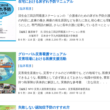
在宅における床ずれ予防マニュアル
[
臨床看護
]
済生会三田訪問看護ステーションの 「介護者のための床ずれ予防介
の内容に,皮膚の働き,褥瘡の発生原因などを新たに加え,初心者にも理
うにした. 専門用語の解説, さらに長年介護に従事している方々にと
【編集】藤原泰子 元 済生会三田訪問看護ステーション所長
大塚邦子 日本赤十字九州国際看護大学教授
B 6 判・116 頁・定価 （本体 2,200 円＋税） 2008 年 3 月
グローバル災害看護マニュアル
災害現場における医療支援活動
[
臨床看護
]
災害発生直後から, 災害サイクルのどの時期でも, どの地域でも, 医療
できるような, 看護職として必ず踏まえておきたい知識や技術を, 豊
持つ執筆陣が具体的に解説した, 実務的な参考書. 〈主な目次．．．
【編集】NPO 災害人道医療支援会（HuMA）災害看護研修委員会
B 5 判・284 頁・定価 （本体 3,200 円＋税） 2007 年 12 月
失敗しない認知症予防のすすめ方