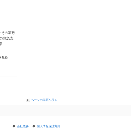
やその家族
の救急支
1章
学教授
ページの先頭へ戻る
会社概要
個人情報保護方針