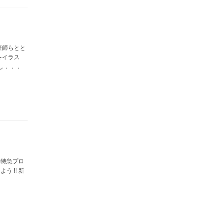
医師らとと
をイラス
し．．．
超特急プロ
 !! 新