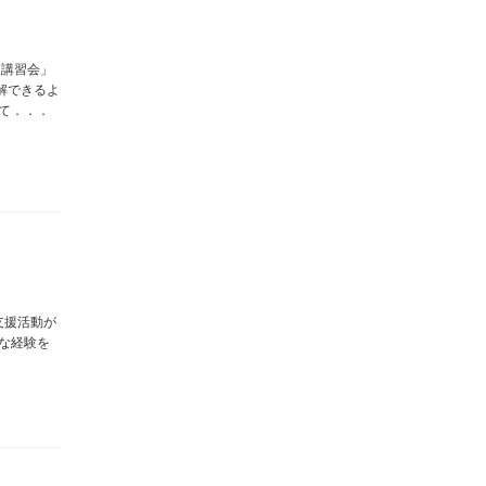
護講習会」
解できるよ
って．．．
支援活動が
富な経験を