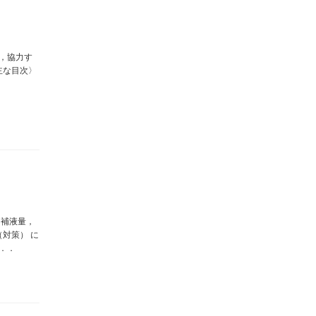
，協力す
主な目次〉
，補液量，
対策） に
．．